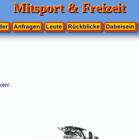
Mitsport & Freizeit
der
Anfragen
Leute
Rückblicke
Dabeisein
ken!